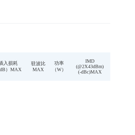
IMD
插入损耗
功率
驻波比
(@2X43dBm)
dB）MAX
MAX
（W）
(-dBc)MAX