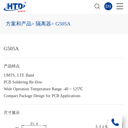
EN
方案和产品
> 隔离器
> G505A
G505A
产品特点
UMTS, LTE Band
PCB Soldering Re-flow
Wide Operation Temperature Range -40 ~ 125℃
Compact Package Design for PCB Applications
尺寸展示