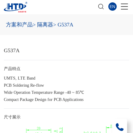
EN
方案和产品
> 隔离器
> G537A
G537A
产品特点
UMTS, LTE Band
PCB Soldering Re-flow
Wide Operation Temperature Range -40 ~ 85℃
Compact Package Design for PCB Applications
尺寸展示