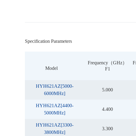
Specification Parameters
Frequency（GHz）
F
Model
F1
HYH621AZ[5000-
5.000
6000MHz]
HYH621AZ[4400-
4.400
5000MHz]
HYH621AZ[3300-
3.300
3800MHz]