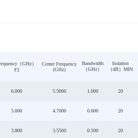
Bandwidth
Isolation
requency（GHz）
Center Frequency
（GHz）
（dB）MIN
(GHz)
F2
6.000
5.5000
1.000
20
5.000
4.7000
0.600
20
3.800
3.5500
0.500
20