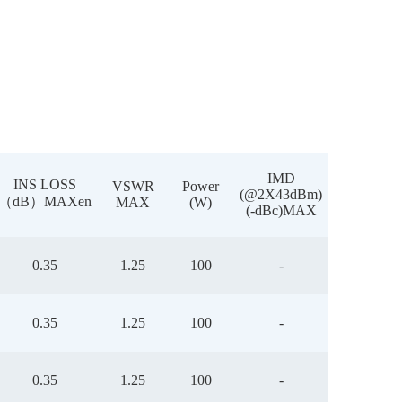
IMD
INS LOSS
VSWR
Power
(@2X43dBm)
（dB）MAXen
MAX
(W)
(-dBc)MAX
0.35
1.25
100
-
0.35
1.25
100
-
0.35
1.25
100
-