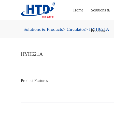
Home
Solutions &
Solutions & Products
> Circulator
> HYH621A
Products
HYH621A
Product Features